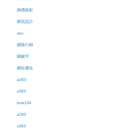
婚禮錄影
網頁設計
seo
網路行銷
關鍵字
網站優化
a383
s383
love104
a383
s383