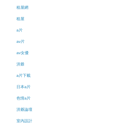
租屋網
租屋
a片
av片
av女優
洪爺
a片下載
日本a片
色情a片
洪爺論壇
室內設計