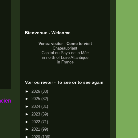
Bienvenue - Welcome
Venez visiter - Come to visit
Chateaubriant
Capital du
Pays de la Mée
in north of
Loire Atlantique
In
France
Voir ou revoir - To see or to see again
►
2026
(30)
►
2025
(32)
ncien
►
2024
(31)
►
2023
(39)
►
2022
(71)
►
2021
(99)
►
2020
(106)