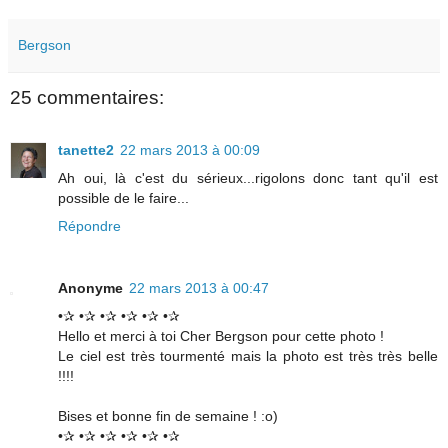
Bergson
25 commentaires:
tanette2
22 mars 2013 à 00:09
Ah oui, là c'est du sérieux...rigolons donc tant qu'il est
possible de le faire...
Répondre
Anonyme
22 mars 2013 à 00:47
•✰ •✰ •✰ •✰ •✰ •✰
Hello et merci à toi Cher Bergson pour cette photo !
Le ciel est très tourmenté mais la photo est très très belle
!!!!
Bises et bonne fin de semaine ! :o)
•✰ •✰ •✰ •✰ •✰ •✰